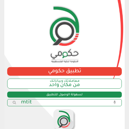
تطبيق حكومي
مـعامـلاتك وبـيـانـاتـك
من مكان واحد
لسهولة الوصول للتطبيق
mtit