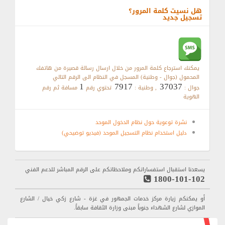
هل نسيت كلمة المرور؟
تسجيل جديد
يمكنك استرجاع كلمة المرور من خلال ارسال رسالة قصيرة من هاتفك
المحمول (جوال - وطنية) المسجل في النظام الى الرقم التالي
1
7917
37037
جوال :
, وطنية :
تحتوي رقم
مسافة ثم رقم
الهوية
نشرة توعوية حول نظام الدخول الموحد
دليل استخدام نظام التسجيل الموحد (فيديو توضيحي)
يسعدنا استقبال استفساراتكم وملاحظاتكم على الرقم المباشر للدعم الفني
1800-101-102
أو يمكنكم زيارة مركز خدمات الجمهور في غزة - شارع زكي خيال / الشارع
الموازي لشارع الشهداء جنوباً مبنى وزارة الثقافة سابقاً.