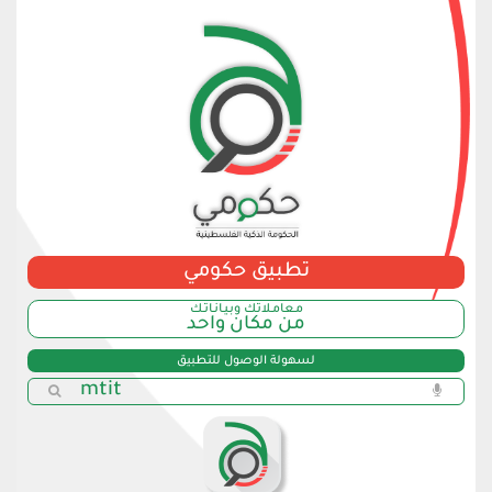
تطبيق حكومي
مـعامـلاتك وبـيـانـاتـك
من مكان واحد
لسهولة الوصول للتطبيق
mtit