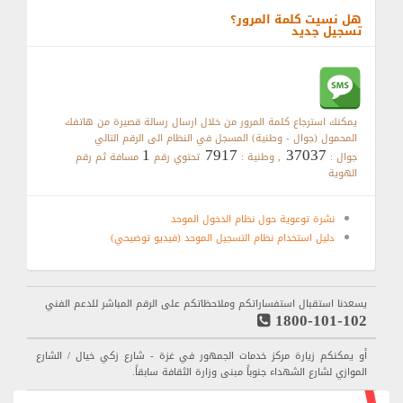
هل نسيت كلمة المرور؟
تسجيل جديد
يمكنك استرجاع كلمة المرور من خلال ارسال رسالة قصيرة من هاتفك
المحمول (جوال - وطنية) المسجل في النظام الى الرقم التالي
1
7917
37037
جوال :
, وطنية :
تحتوي رقم
مسافة ثم رقم
الهوية
نشرة توعوية حول نظام الدخول الموحد
دليل استخدام نظام التسجيل الموحد (فيديو توضيحي)
يسعدنا استقبال استفساراتكم وملاحظاتكم على الرقم المباشر للدعم الفني
1800-101-102
أو يمكنكم زيارة مركز خدمات الجمهور في غزة - شارع زكي خيال / الشارع
الموازي لشارع الشهداء جنوباً مبنى وزارة الثقافة سابقاً.